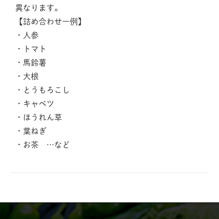
異なります。
【詰め合わせ一例】
・人参
・トマト
・馬鈴薯
・大根
・とうもろこし
・キャベツ
・ほうれん草
・葉ねぎ
・お茶 …など