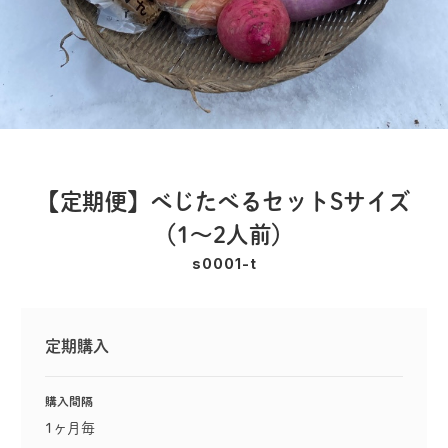
【定期便】べじたべるセットSサイズ
（1〜2人前）
s0001-t
定期購入
購入間隔
1ヶ月毎